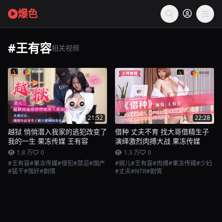
爆色
#王有容
相关视频
21:52
22:28
越狱 悄悄潜入我家的逃犯改变了
借种 丈夫不育 找大哥借精生子
我的一生 果冻传媒 王有容
演绎激烈肉搏大战 果冻传媒
1.8 万
0
1.3 万
0
#王有容
#果冻传媒
#侵犯
#禁忌
#国产
#婉儿
#王有容
#肉搏
#果冻传媒
#少妇
#猛干
#强奸
#剧情
#丈夫
#NTR
#剧情